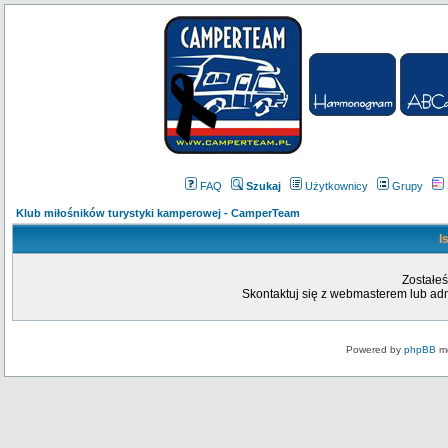
FAQ
Szukaj
Użytkownicy
Grupy
Klub miłośników turystyki kamperowej - CamperTeam
I
Zostałeś
Skontaktuj się z webmasterem lub admi
Powered by
phpBB
mo