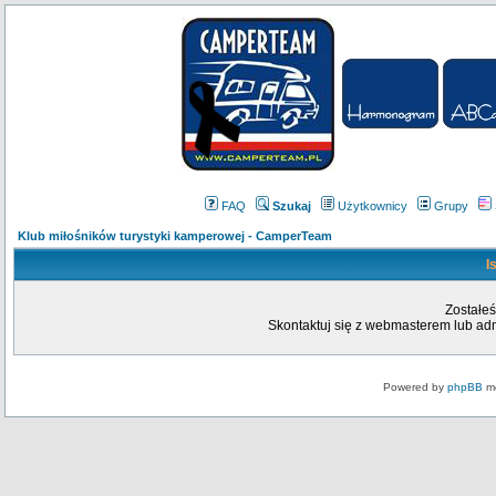
FAQ
Szukaj
Użytkownicy
Grupy
Klub miłośników turystyki kamperowej - CamperTeam
I
Zostałeś
Skontaktuj się z webmasterem lub admi
Powered by
phpBB
mo