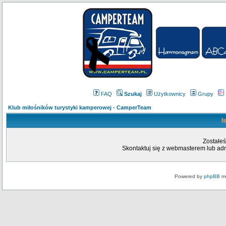
FAQ
Szukaj
Użytkownicy
Grupy
Klub miłośników turystyki kamperowej - CamperTeam
I
Zostałeś
Skontaktuj się z webmasterem lub admi
Powered by
phpBB
mo