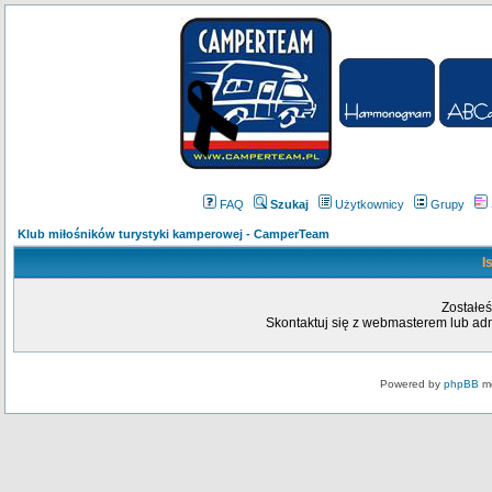
FAQ
Szukaj
Użytkownicy
Grupy
Klub miłośników turystyki kamperowej - CamperTeam
I
Zostałeś
Skontaktuj się z webmasterem lub admi
Powered by
phpBB
mo