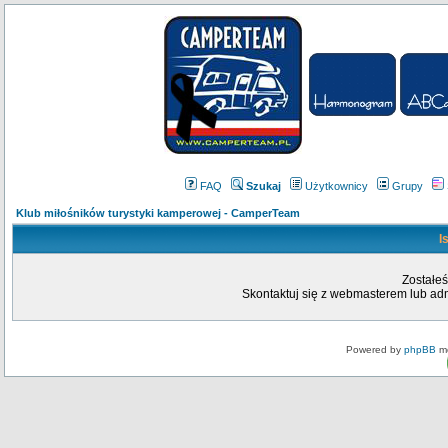
FAQ
Szukaj
Użytkownicy
Grupy
Klub miłośników turystyki kamperowej - CamperTeam
I
Zostałeś
Skontaktuj się z webmasterem lub admi
Powered by
phpBB
mo
Fa