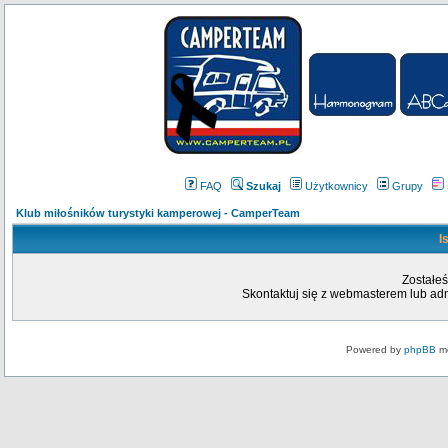
FAQ
Szukaj
Użytkownicy
Grupy
Klub miłośników turystyki kamperowej - CamperTeam
I
Zostałeś
Skontaktuj się z webmasterem lub admi
Powered by
phpBB
mo