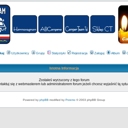
kaj
Użytkownicy
Grupy
Statystyki
Rejestracja
Zaloguj
Album
Istotna Informacja
Zostałeś wyrzucony z tego forum
taktuj się z webmasterem lub administratorem forum jeżeli chcesz wyjaśnić tą sytu
Powered by
phpBB
modified by
Przemo
© 2003 phpBB Group