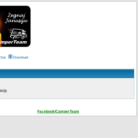
Chat
Download
ację.
Facebook/CamperTeam