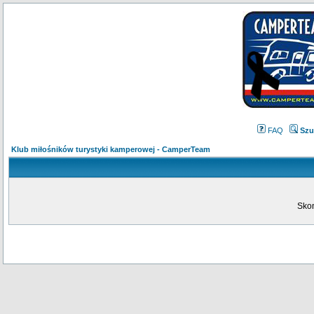
FAQ
Szu
Klub miłośników turystyki kamperowej - CamperTeam
Skon