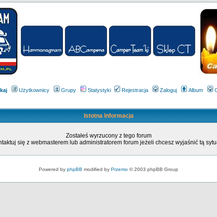
kaj
Użytkownicy
Grupy
Statystyki
Rejestracja
Zaloguj
Album
Istotna Informacja
Zostałeś wyrzucony z tego forum
taktuj się z webmasterem lub administratorem forum jeżeli chcesz wyjaśnić tą sytu
Powered by
phpBB
modified by
Przemo
© 2003 phpBB Group