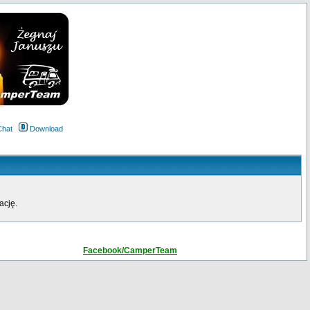
Chat
Download
ację.
Facebook/CamperTeam