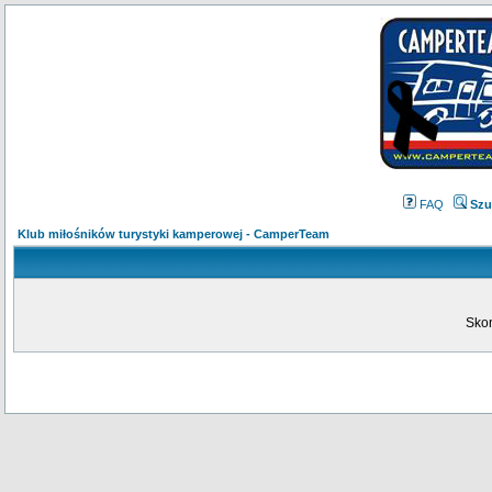
FAQ
Szu
Klub miłośników turystyki kamperowej - CamperTeam
Skon