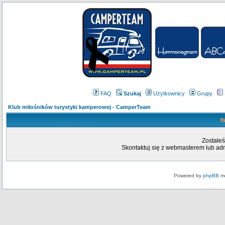
FAQ
Szukaj
Użytkownicy
Grupy
Klub miłośników turystyki kamperowej - CamperTeam
I
Zostałeś
Skontaktuj się z webmasterem lub admi
Powered by
phpBB
mo