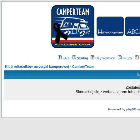
FAQ
Szukaj
Użytkownicy
Grupy
Klub miłośników turystyki kamperowej - CamperTeam
I
Zostałeś
Skontaktuj się z webmasterem lub admi
Powered by
phpBB
mo