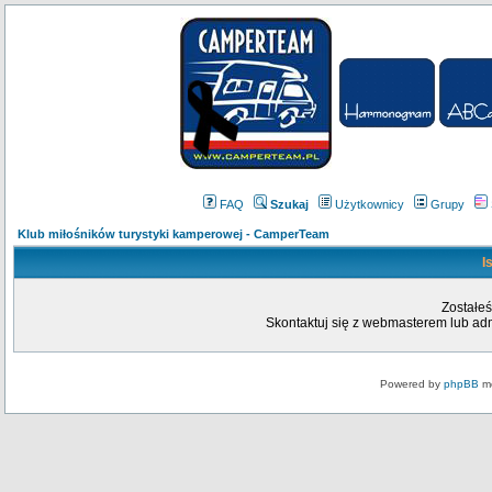
FAQ
Szukaj
Użytkownicy
Grupy
Klub miłośników turystyki kamperowej - CamperTeam
I
Zostałeś
Skontaktuj się z webmasterem lub admi
Powered by
phpBB
mo