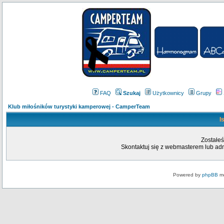
FAQ
Szukaj
Użytkownicy
Grupy
Klub miłośników turystyki kamperowej - CamperTeam
I
Zostałeś
Skontaktuj się z webmasterem lub admi
Powered by
phpBB
mo