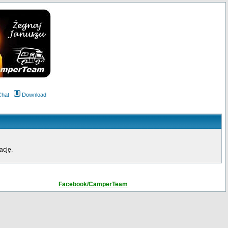
Chat
Download
ację.
Facebook/CamperTeam