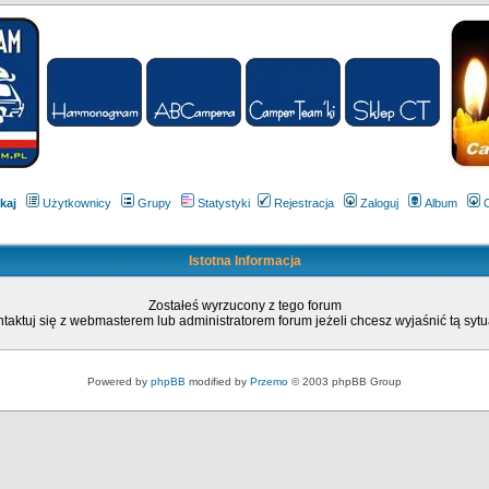
kaj
Użytkownicy
Grupy
Statystyki
Rejestracja
Zaloguj
Album
Istotna Informacja
Zostałeś wyrzucony z tego forum
taktuj się z webmasterem lub administratorem forum jeżeli chcesz wyjaśnić tą sytu
Powered by
phpBB
modified by
Przemo
© 2003 phpBB Group