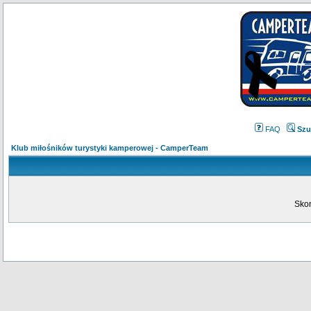
FAQ
Szu
Klub miłośników turystyki kamperowej - CamperTeam
Skon