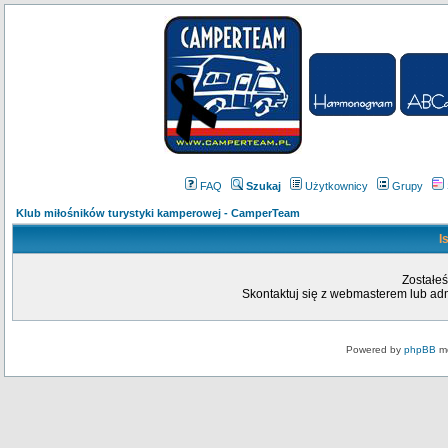
FAQ
Szukaj
Użytkownicy
Grupy
Klub miłośników turystyki kamperowej - CamperTeam
I
Zostałeś
Skontaktuj się z webmasterem lub admi
Powered by
phpBB
mo