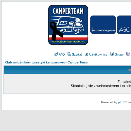
FAQ
Szukaj
Użytkownicy
Grupy
Klub miłośników turystyki kamperowej - CamperTeam
I
Zostałeś
Skontaktuj się z webmasterem lub admi
Powered by
phpBB
mo