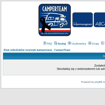
FAQ
Szukaj
Użytkownicy
Grupy
Klub miłośników turystyki kamperowej - CamperTeam
I
Zostałeś
Skontaktuj się z webmasterem lub admi
Powered by
phpBB
mo