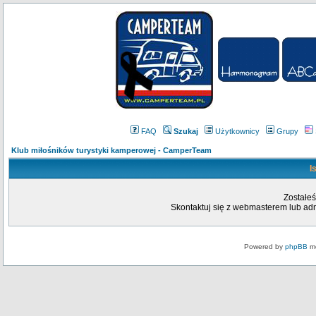
FAQ
Szukaj
Użytkownicy
Grupy
Klub miłośników turystyki kamperowej - CamperTeam
I
Zostałeś
Skontaktuj się z webmasterem lub admi
Powered by
phpBB
mo