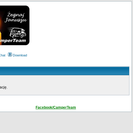
Chat
Download
ację.
Facebook/CamperTeam