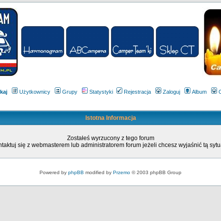
kaj
Użytkownicy
Grupy
Statystyki
Rejestracja
Zaloguj
Album
Istotna Informacja
Zostałeś wyrzucony z tego forum
taktuj się z webmasterem lub administratorem forum jeżeli chcesz wyjaśnić tą sytu
Powered by
phpBB
modified by
Przemo
© 2003 phpBB Group