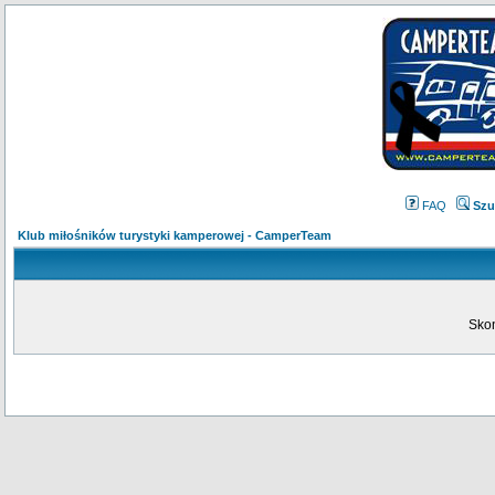
FAQ
Szu
Klub miłośników turystyki kamperowej - CamperTeam
Skon