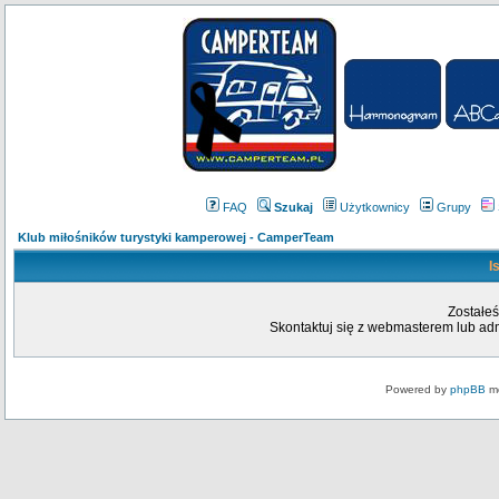
FAQ
Szukaj
Użytkownicy
Grupy
Klub miłośników turystyki kamperowej - CamperTeam
I
Zostałeś
Skontaktuj się z webmasterem lub admi
Powered by
phpBB
mo