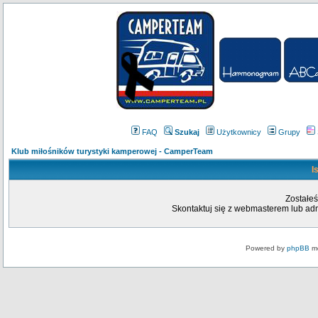
FAQ
Szukaj
Użytkownicy
Grupy
Klub miłośników turystyki kamperowej - CamperTeam
I
Zostałeś
Skontaktuj się z webmasterem lub admi
Powered by
phpBB
mo