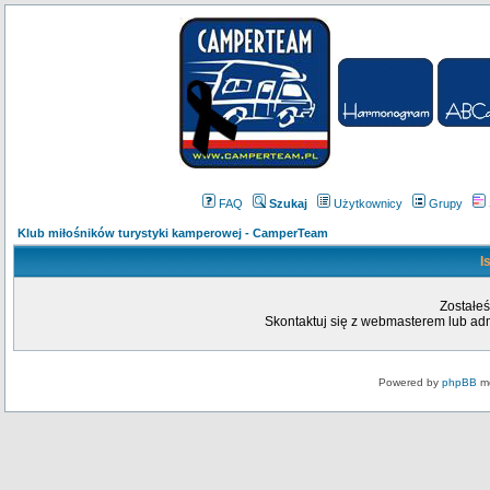
FAQ
Szukaj
Użytkownicy
Grupy
Klub miłośników turystyki kamperowej - CamperTeam
I
Zostałeś
Skontaktuj się z webmasterem lub admi
Powered by
phpBB
mo