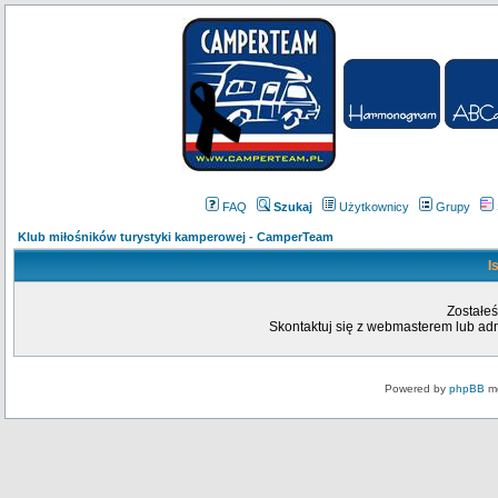
FAQ
Szukaj
Użytkownicy
Grupy
Klub miłośników turystyki kamperowej - CamperTeam
I
Zostałeś
Skontaktuj się z webmasterem lub admi
Powered by
phpBB
mo