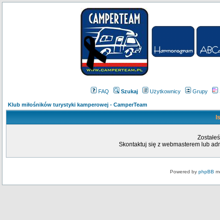
FAQ
Szukaj
Użytkownicy
Grupy
Klub miłośników turystyki kamperowej - CamperTeam
I
Zostałeś
Skontaktuj się z webmasterem lub admi
Powered by
phpBB
mo