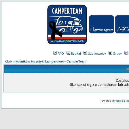
FAQ
Szukaj
Użytkownicy
Grupy
Klub miłośników turystyki kamperowej - CamperTeam
I
Zostałeś
Skontaktuj się z webmasterem lub admi
Powered by
phpBB
mo