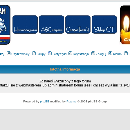
kaj
Użytkownicy
Grupy
Statystyki
Rejestracja
Zaloguj
Album
Istotna Informacja
Zostałeś wyrzucony z tego forum
taktuj się z webmasterem lub administratorem forum jeżeli chcesz wyjaśnić tą sytu
Powered by
phpBB
modified by
Przemo
© 2003 phpBB Group