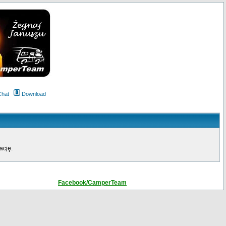
Chat
Download
ację.
Facebook/CamperTeam