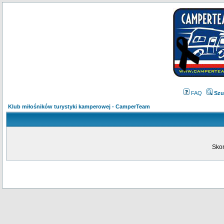
FAQ
Szu
Klub miłośników turystyki kamperowej - CamperTeam
Skon