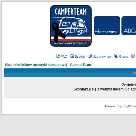
FAQ
Szukaj
Użytkownicy
Grupy
Klub miłośników turystyki kamperowej - CamperTeam
I
Zostałeś
Skontaktuj się z webmasterem lub admi
Powered by
phpBB
mo