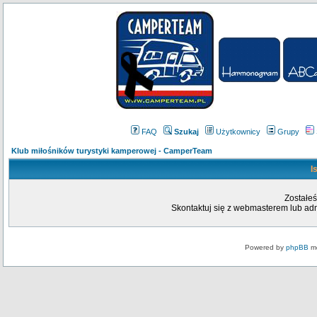
FAQ
Szukaj
Użytkownicy
Grupy
Klub miłośników turystyki kamperowej - CamperTeam
I
Zostałeś
Skontaktuj się z webmasterem lub admi
Powered by
phpBB
mo