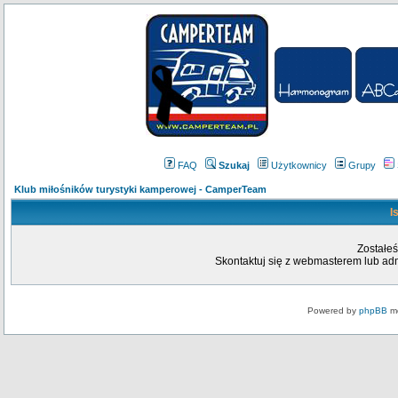
FAQ
Szukaj
Użytkownicy
Grupy
Klub miłośników turystyki kamperowej - CamperTeam
I
Zostałeś
Skontaktuj się z webmasterem lub admi
Powered by
phpBB
mo