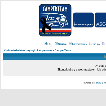
FAQ
Szukaj
Użytkownicy
Grupy
Klub miłośników turystyki kamperowej - CamperTeam
I
Zostałeś
Skontaktuj się z webmasterem lub admi
Powered by
phpBB
mo