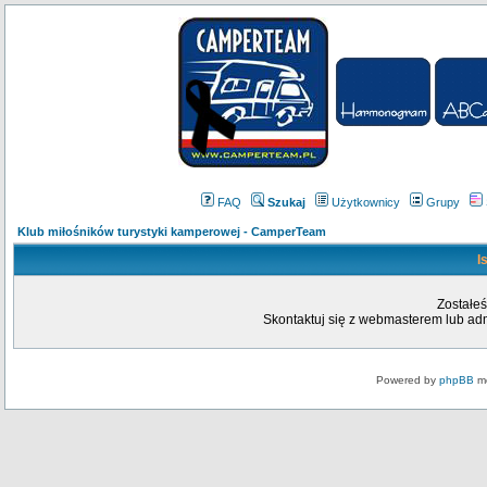
FAQ
Szukaj
Użytkownicy
Grupy
Klub miłośników turystyki kamperowej - CamperTeam
I
Zostałeś
Skontaktuj się z webmasterem lub admi
Powered by
phpBB
mo