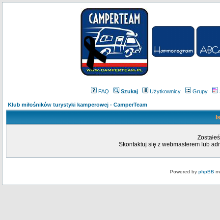
FAQ
Szukaj
Użytkownicy
Grupy
Klub miłośników turystyki kamperowej - CamperTeam
I
Zostałeś
Skontaktuj się z webmasterem lub admi
Powered by
phpBB
mo