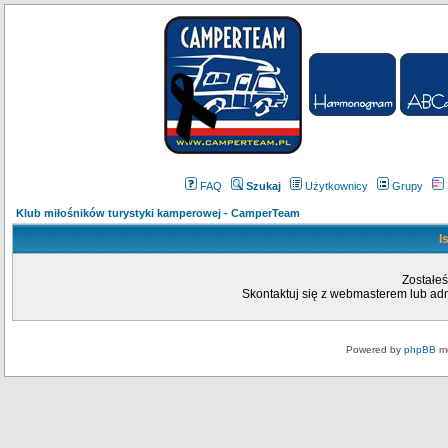
FAQ
Szukaj
Użytkownicy
Grupy
Klub miłośników turystyki kamperowej - CamperTeam
I
Zostałeś
Skontaktuj się z webmasterem lub admi
Powered by
phpBB
mo