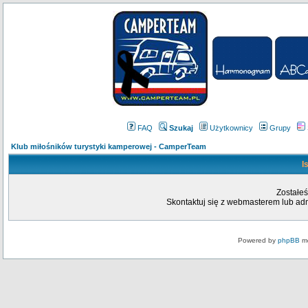
FAQ
Szukaj
Użytkownicy
Grupy
Klub miłośników turystyki kamperowej - CamperTeam
I
Zostałeś
Skontaktuj się z webmasterem lub admi
Powered by
phpBB
mo