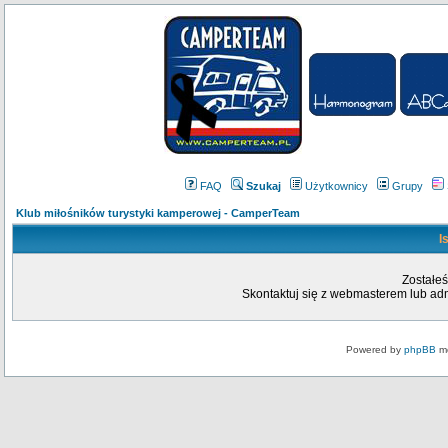
FAQ
Szukaj
Użytkownicy
Grupy
Klub miłośników turystyki kamperowej - CamperTeam
I
Zostałeś
Skontaktuj się z webmasterem lub admi
Powered by
phpBB
mo