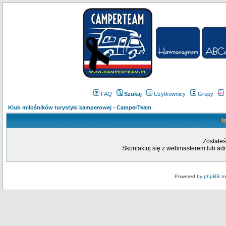
FAQ
Szukaj
Użytkownicy
Grupy
Klub miłośników turystyki kamperowej - CamperTeam
I
Zostałeś
Skontaktuj się z webmasterem lub admi
Powered by
phpBB
mo