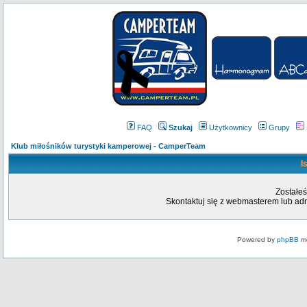
FAQ
Szukaj
Użytkownicy
Grupy
Klub miłośników turystyki kamperowej - CamperTeam
I
Zostałeś
Skontaktuj się z webmasterem lub admi
Powered by
phpBB
mo