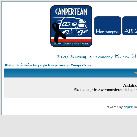
FAQ
Szukaj
Użytkownicy
Grupy
Klub miłośników turystyki kamperowej - CamperTeam
I
Zostałeś
Skontaktuj się z webmasterem lub admi
Powered by
phpBB
mo