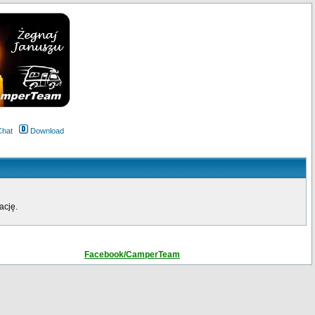
Chat
Download
ację.
Facebook/CamperTeam