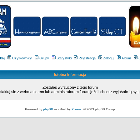
kaj
Użytkownicy
Grupy
Statystyki
Rejestracja
Zaloguj
Album
Istotna Informacja
Zostałeś wyrzucony z tego forum
taktuj się z webmasterem lub administratorem forum jeżeli chcesz wyjaśnić tą sytu
Powered by
phpBB
modified by
Przemo
© 2003 phpBB Group