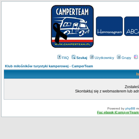
FAQ
Szukaj
Użytkownicy
Grupy
Klub miłośników turystyki kamperowej - CamperTeam
I
Zostałeś
Skontaktuj się z webmasterem lub admi
Powered by
phpBB
mo
Facebook/CamperTeam