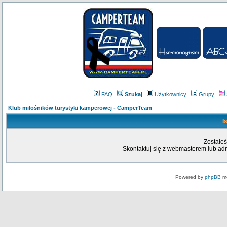
FAQ
Szukaj
Użytkownicy
Grupy
Klub miłośników turystyki kamperowej - CamperTeam
I
Zostałeś
Skontaktuj się z webmasterem lub admi
Powered by
phpBB
mo