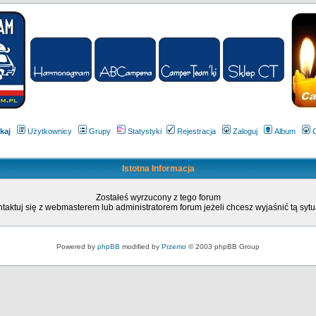
kaj
Użytkownicy
Grupy
Statystyki
Rejestracja
Zaloguj
Album
Istotna Informacja
Zostałeś wyrzucony z tego forum
taktuj się z webmasterem lub administratorem forum jeżeli chcesz wyjaśnić tą sytu
Powered by
phpBB
modified by
Przemo
© 2003 phpBB Group