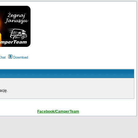
Chat
Download
ację.
Facebook/CamperTeam