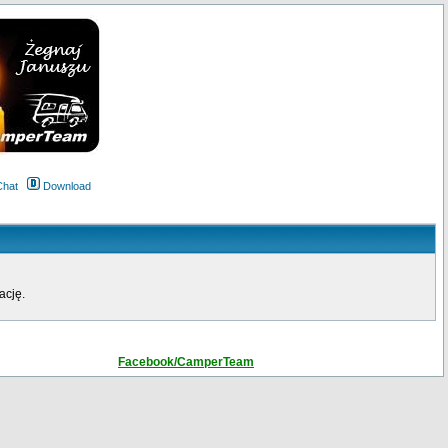
Chat
Download
ację.
Facebook/CamperTeam