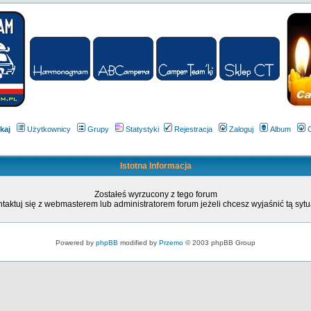
kaj
Użytkownicy
Grupy
Statystyki
Rejestracja
Zaloguj
Album
Istotna Informacja
Zostałeś wyrzucony z tego forum
taktuj się z webmasterem lub administratorem forum jeżeli chcesz wyjaśnić tą sytu
Powered by
phpBB
modified by
Przemo
© 2003 phpBB Group