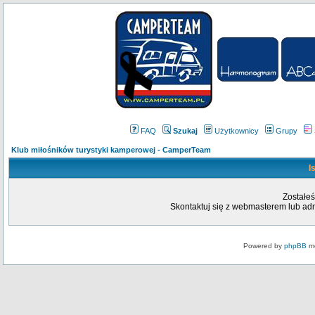
FAQ
Szukaj
Użytkownicy
Grupy
Klub miłośników turystyki kamperowej - CamperTeam
I
Zostałeś
Skontaktuj się z webmasterem lub admi
Powered by
phpBB
mo