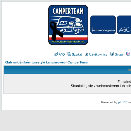
FAQ
Szukaj
Użytkownicy
Grupy
Klub miłośników turystyki kamperowej - CamperTeam
I
Zostałeś
Skontaktuj się z webmasterem lub admi
Powered by
phpBB
mo