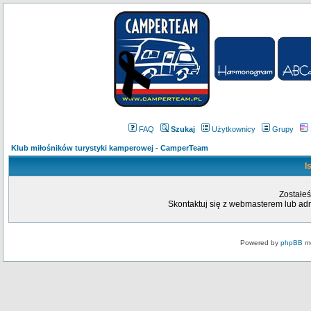
FAQ
Szukaj
Użytkownicy
Grupy
Klub miłośników turystyki kamperowej - CamperTeam
I
Zostałeś
Skontaktuj się z webmasterem lub admi
Powered by
phpBB
mo