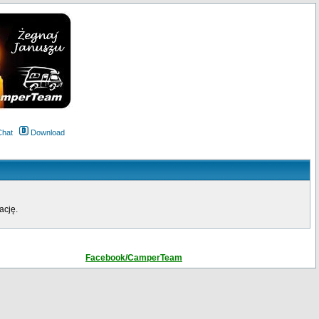
Chat
Download
ację.
Facebook/CamperTeam