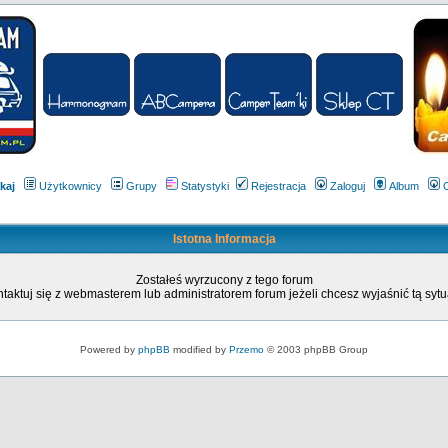
kaj
Użytkownicy
Grupy
Statystyki
Rejestracja
Zaloguj
Album
Istotna Informacja
Zostałeś wyrzucony z tego forum
taktuj się z webmasterem lub administratorem forum jeżeli chcesz wyjaśnić tą sytu
Powered by
phpBB
modified by
Przemo
© 2003 phpBB Group