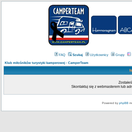
FAQ
Szukaj
Użytkownicy
Grupy
Klub miłośników turystyki kamperowej - CamperTeam
I
Zostałeś
Skontaktuj się z webmasterem lub admi
Powered by
phpBB
mo