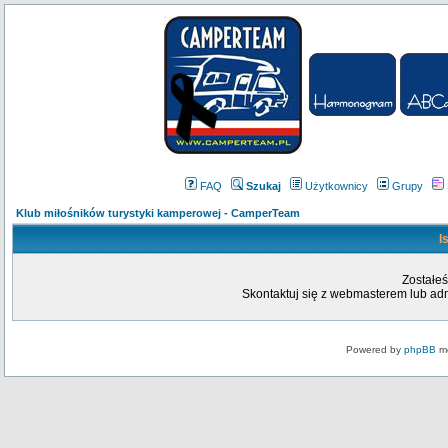
FAQ
Szukaj
Użytkownicy
Grupy
Klub miłośników turystyki kamperowej - CamperTeam
I
Zostałeś
Skontaktuj się z webmasterem lub admi
Powered by
phpBB
mo