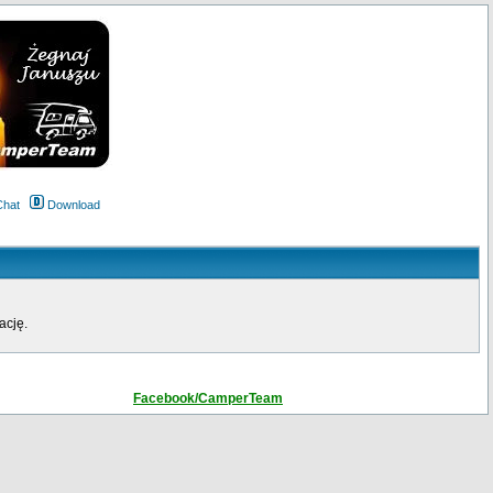
Chat
Download
ację.
Facebook/CamperTeam