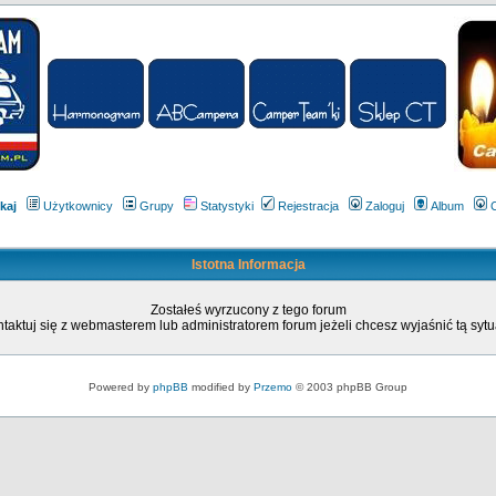
kaj
Użytkownicy
Grupy
Statystyki
Rejestracja
Zaloguj
Album
Istotna Informacja
Zostałeś wyrzucony z tego forum
taktuj się z webmasterem lub administratorem forum jeżeli chcesz wyjaśnić tą sytu
Powered by
phpBB
modified by
Przemo
© 2003 phpBB Group