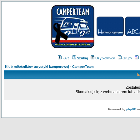
FAQ
Szukaj
Użytkownicy
Grupy
Klub miłośników turystyki kamperowej - CamperTeam
I
Zostałeś
Skontaktuj się z webmasterem lub admi
Powered by
phpBB
mo